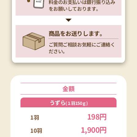
ださい。
金額
うずら
(１羽150ｇ)
198円
1羽
1,900円
10羽
250円
カット済み１羽
(税 送料 別)
ひよこ
(１羽37ｇ)
70円
1羽