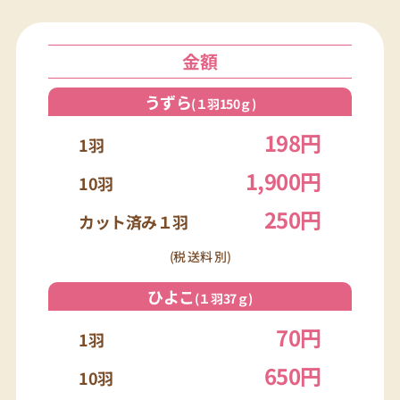
金額
うずら
(１羽150ｇ)
198円
1羽
1,900円
10羽
250円
カット済み１羽
(税 送料 別)
ひよこ
(１羽37ｇ)
70円
1羽
650円
10羽