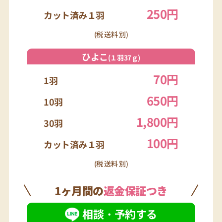
250円
カット済み１羽
(税 送料 別)
ひよこ
(１羽37ｇ)
70円
1羽
650円
10羽
1,800円
30羽
100円
カット済み１羽
(税 送料 別)
1ヶ月間の
返金保証つき
相談・予約する