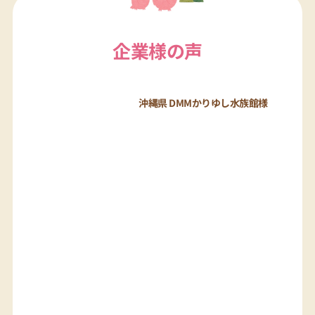
企業様の声
沖縄県 DMMかりゆし水族館様
コールダックを３羽お迎えいただきました♪
栃木県 日光花いちもんめ様