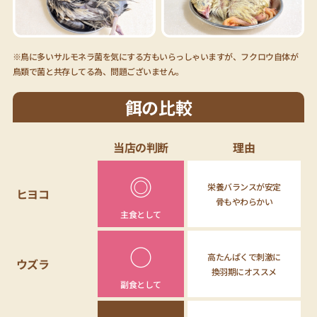
※鳥に多いサルモネラ菌を気にする方もいらっしゃいますが、フクロウ自体が
鳥類で菌と共存してる為、問題ございません。
餌の比較
当店の判断
理由
◎
栄養バランスが安定
ヒヨコ
骨もやわらかい
主食として
○
高たんぱくで刺激に
ウズラ
換羽期にオススメ
副食として