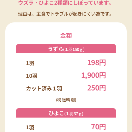
ウズラ・ひよこ2種類にしぼっています。
理由は、主食でトラブルが起きにくい為です。
金額
うずら
(１羽150ｇ)
198円
1羽
1,900円
10羽
250円
カット済み１羽
(税 送料 別)
ひよこ
(１羽37ｇ)
70円
1羽