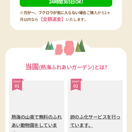
当園
(熱海ふれあいガーデン)とは?
POINT
POINT
01
02
熱海の山奥で無料のふれ
卵のふ化サービスを行っ
あい動物園をしていま
ています。
す。
POINT
POINT
03
04